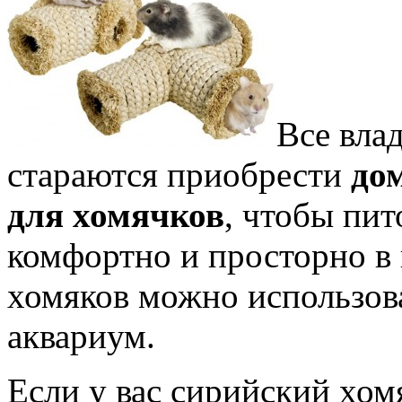
Все вла
стараются приобрести
до
для хомячков
, чтобы пи
комфортно и просторно в
хомяков можно использоват
аквариум.
Если у вас сирийский хом