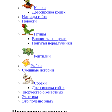
Кошки
Дрессировка кошек
Награды сайта
Новости
Птицы
Волнистые попугаи
Попугаи неразлучники
Рептилии
Рыбки
Смешные истории
Собаки
Дрессировка собак
Творчество о животных
Экзотика
Это полезно знать
Популярные записи