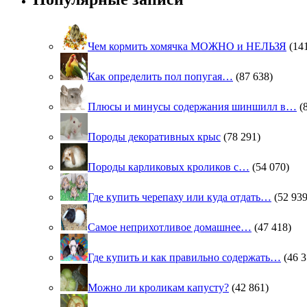
Чем кормить хомячка МОЖНО и НЕЛЬЗЯ
(14
Как определить пол попугая…
(87 638)
Плюсы и минусы содержания шиншилл в…
(
Породы декоративных крыс
(78 291)
Породы карликовых кроликов с…
(54 070)
Где купить черепаху или куда отдать…
(52 939
Самое неприхотливое домашнее…
(47 418)
Где купить и как правильно содержать…
(46 3
Можно ли кроликам капусту?
(42 861)