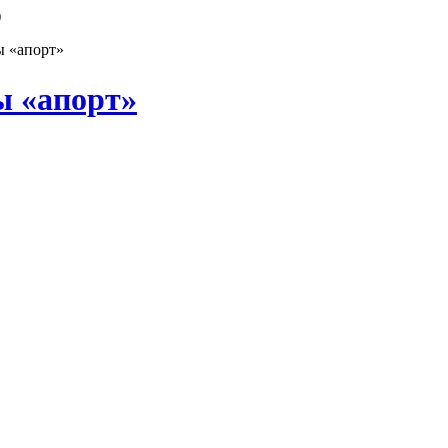
)
ы «апорт»
ы «апорт»