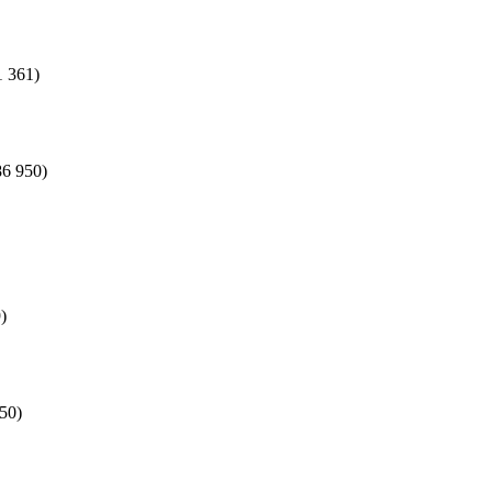
1 361)
86 950)
)
50)