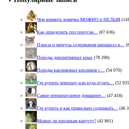
Чем кормить хомячка МОЖНО и НЕЛЬЗЯ
(14
Как определить пол попугая…
(87 636)
Плюсы и минусы содержания шиншилл в…
(
Породы декоративных крыс
(78 290)
Породы карликовых кроликов с…
(54 070)
Где купить черепаху или куда отдать…
(52 935
Самое неприхотливое домашнее…
(47 418)
Где купить и как правильно содержать…
(46 3
Можно ли кроликам капусту?
(42 861)