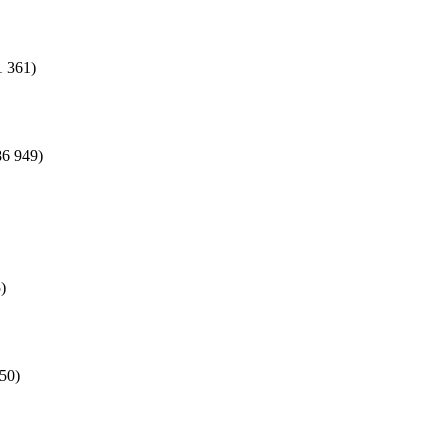
1 361)
86 949)
)
50)