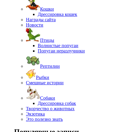
Кошки
Дрессировка кошек
Награды сайта
Новости
Птицы
Волнистые попугаи
Попугаи неразлучники
Рептилии
Рыбки
Смешные истории
Собаки
Дрессировка собак
Творчество о животных
Экзотика
Это полезно знать
Популярные записи