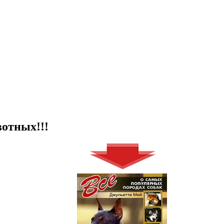
отных!!!