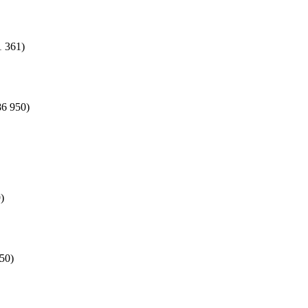
1 361)
86 950)
)
50)