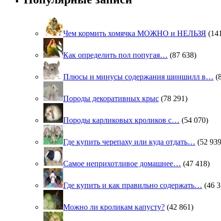
Чем кормить хомячка МОЖНО и НЕЛЬЗЯ
(14
Как определить пол попугая…
(87 638)
Плюсы и минусы содержания шиншилл в…
(
Породы декоративных крыс
(78 291)
Породы карликовых кроликов с…
(54 070)
Где купить черепаху или куда отдать…
(52 939
Самое неприхотливое домашнее…
(47 418)
Где купить и как правильно содержать…
(46 3
Можно ли кроликам капусту?
(42 861)