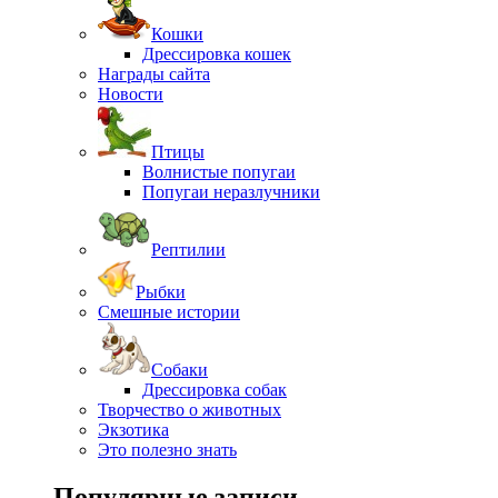
Кошки
Дрессировка кошек
Награды сайта
Новости
Птицы
Волнистые попугаи
Попугаи неразлучники
Рептилии
Рыбки
Смешные истории
Собаки
Дрессировка собак
Творчество о животных
Экзотика
Это полезно знать
Популярные записи