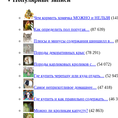
Чем кормить хомячка МОЖНО и НЕЛЬЗЯ
(14
Как определить пол попугая…
(87 639)
Плюсы и минусы содержания шиншилл в…
(
Породы декоративных крыс
(78 291)
Породы карликовых кроликов с…
(54 072)
Где купить черепаху или куда отдать…
(52 945
Самое неприхотливое домашнее…
(47 418)
Где купить и как правильно содержать…
(46 3
Можно ли кроликам капусту?
(42 863)