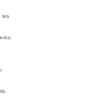
1 363)
86 951)
)
50)