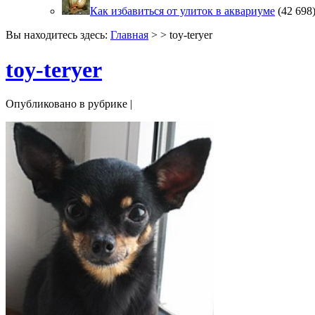
Как избавиться от улиток в аквариуме
(42 698
Вы находитесь здесь:
Главная
> > toy-teryer
toy-teryer
Опубликовано в рубрике |