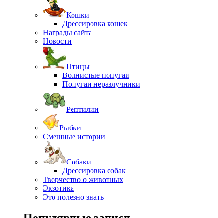
Кошки
Дрессировка кошек
Награды сайта
Новости
Птицы
Волнистые попугаи
Попугаи неразлучники
Рептилии
Рыбки
Смешные истории
Собаки
Дрессировка собак
Творчество о животных
Экзотика
Это полезно знать
Популярные записи