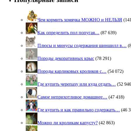
Чем кормить хомячка МОЖНО и НЕЛЬЗЯ
(14
Как определить пол попугая…
(87 639)
Плюсы и минусы содержания шиншилл в…
(
Породы декоративных крыс
(78 291)
Породы карликовых кроликов с…
(54 072)
Где купить черепаху или куда отдать…
(52 946
Самое неприхотливое домашнее…
(47 418)
Где купить и как правильно содержать…
(46 3
Можно ли кроликам капусту?
(42 863)