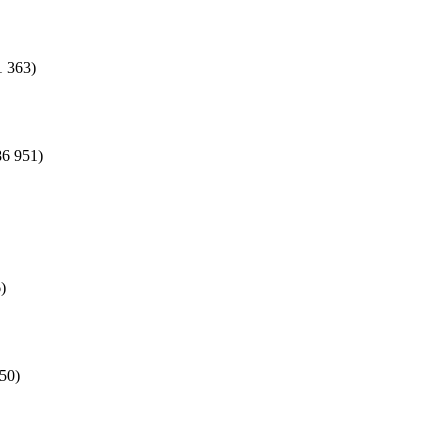
1 363)
86 951)
)
50)