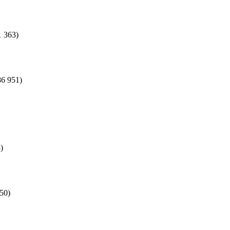
1 363)
86 951)
)
50)