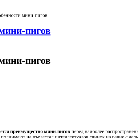
)
обенности мини-пигов
 мини-пигов
 мини-пигов
ается
преимущество
мини-пигов
перед наиболее распростране
же поднимают на пъедестал интеллектуалов свинок на равне с де