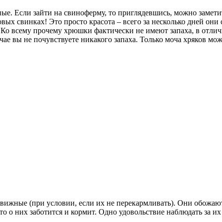
ые. Если зайти на свиноферму, то приглядевшись, можно замети
вых свинках! Это просто красота – всего за несколько дней они с
 Ко всему прочему хрюшки фактически не имеют запаха, в отлич
ае вы не почувствуете никакого запаха. Только моча хряков може
вижные (при условии, если их не перекармливать). Они обожают 
о о них заботится и кормит. Одно удовольствие наблюдать за и