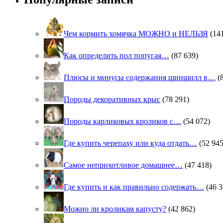
Чем кормить хомячка МОЖНО и НЕЛЬЗЯ
(14
Как определить пол попугая…
(87 639)
Плюсы и минусы содержания шиншилл в…
(
Породы декоративных крыс
(78 291)
Породы карликовых кроликов с…
(54 072)
Где купить черепаху или куда отдать…
(52 945
Самое неприхотливое домашнее…
(47 418)
Где купить и как правильно содержать…
(46 3
Можно ли кроликам капусту?
(42 862)