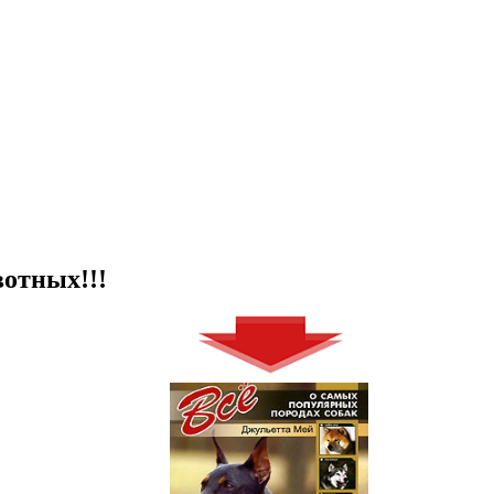
отных!!!