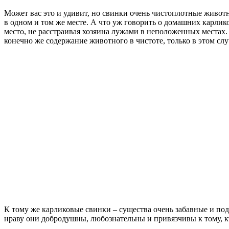
Может вас это и удивит, но свинки очень чистоплотные животн
в одном и том же месте. А что уж говорить о домашних карлико
место, не расстраивая хозяина лужами в неположенных местах.
конечно же содержание животного в чистоте, только в этом случ
К тому же карликовые свинки – существа очень забавные и под
нраву они добродушны, любознательны и привязчивы к тому, кт