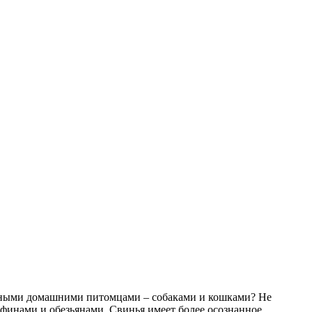
нными домашними питомцами – собаками и кошками? Не
льфинами и обезьянами. Свинья имеет более осознанное