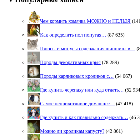
Чем кормить хомячка МОЖНО и НЕЛЬЗЯ
(14
Как определить пол попугая…
(87 635)
Плюсы и минусы содержания шиншилл в…
(
Породы декоративных крыс
(78 289)
Породы карликовых кроликов с…
(54 067)
Где купить черепаху или куда отдать…
(52 934
Самое неприхотливое домашнее…
(47 418)
Где купить и как правильно содержать…
(46 3
Можно ли кроликам капусту?
(42 861)