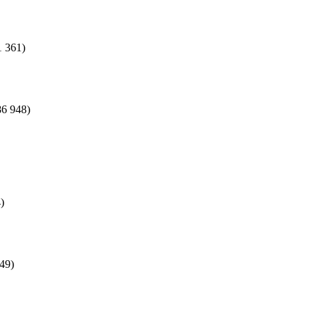
1 361)
86 948)
)
49)