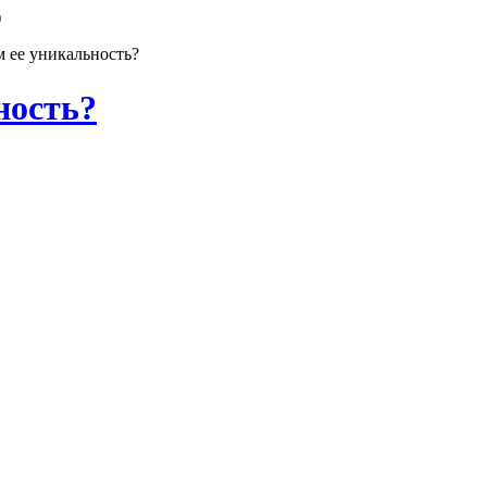
)
 ее уникальность?
ность?