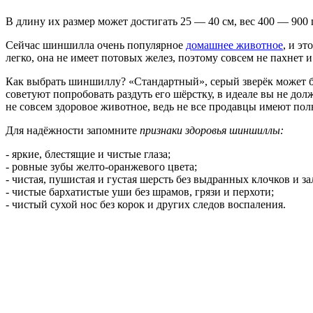
В длину их размер может достигать 25 — 40 см, вес 400 — 900 
Сейчас шиншилла очень популярное
домашнее животное
, и э
легко, она не имеет потовых желез, поэтому совсем не пахнет 
Как выбрать шиншиллу? «Стандартный», серый зверёк может б
советуют попробовать раздуть его шёрстку, в идеале вы не дол
не совсем здоровое животное, ведь не все продавцы имеют по
Для надёжности запомните
признаки здоровья шиншиллы:
- яркие, блестящие и чистые глаза;
- ровные зубы желто-оранжевого цвета;
- чистая, пушистая и густая шерсть без выдранных клочков и з
- чистые бархатистые уши без шрамов, грязи и перхоти;
- чистый сухой нос без корок и других следов воспаления.