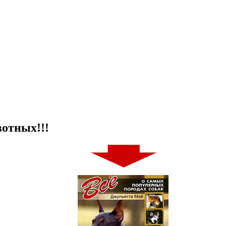
отных!!!