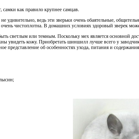
г, самки как правило крупнее самцав.
то не удивительно, ведь эти зверьки очень обаятельные, общител
и очень чистоплотна. В домашних условиях здоровый зверек може
ыть светлым или темным. Поскольку мех является основной до
жны увидеть кожу. Приобретать шиншилл лучше всего у заводчико
лное представление об особенностях ухода, питания и содержан
алысин;