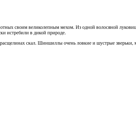
тных своим великолепным мехом. Из одной волосяной луковицы у
ки истребили в дикой природе.
расщелинах скал. Шиншиллы очень ловкие и шустрые зверьки, мо