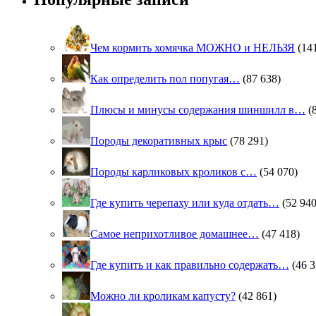
Чем кормить хомячка МОЖНО и НЕЛЬЗЯ
(14
Как определить пол попугая…
(87 638)
Плюсы и минусы содержания шиншилл в…
(
Породы декоративных крыс
(78 291)
Породы карликовых кроликов с…
(54 070)
Где купить черепаху или куда отдать…
(52 940
Самое неприхотливое домашнее…
(47 418)
Где купить и как правильно содержать…
(46 3
Можно ли кроликам капусту?
(42 861)