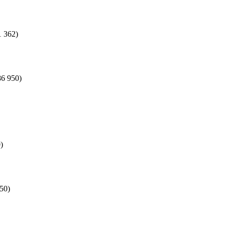
1 362)
86 950)
)
50)