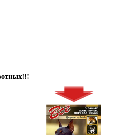
отных!!!