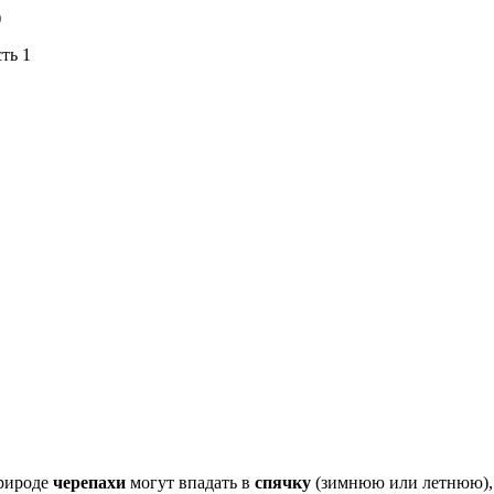
)
ть 1
рироде
черепахи
могут впадать в
спячку
(зимнюю или летнюю), 