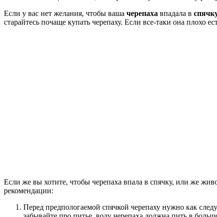
Если у вас нет желания, чтобы ваша
черепаха
впадала в
спячк
старайтесь почаще купать черепаху. Если все-таки она плохо ес
Если же вы хотите, чтобы черепаха впала в спячку, или же жив
рекомендации:
Перед предпологаемой спячкой черепаху нужно как след
забывайте про питье, воду черепаха должна пить в больш