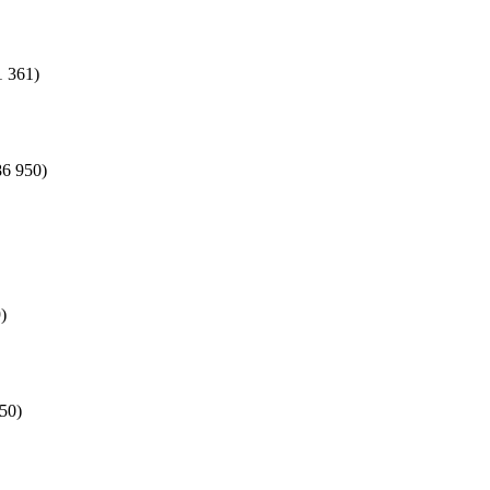
1 361)
86 950)
)
50)