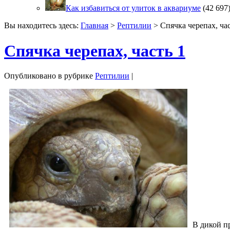
Как избавиться от улиток в аквариуме
(42 697
Вы находитесь здесь:
Главная
>
Рептилии
> Спячка черепах, час
Спячка черепах, часть 1
Опубликовано в рубрике
Рептилии
|
В дикой п