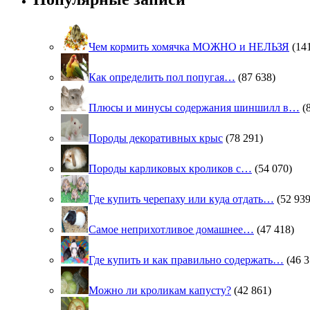
Чем кормить хомячка МОЖНО и НЕЛЬЗЯ
(14
Как определить пол попугая…
(87 638)
Плюсы и минусы содержания шиншилл в…
(
Породы декоративных крыс
(78 291)
Породы карликовых кроликов с…
(54 070)
Где купить черепаху или куда отдать…
(52 939
Самое неприхотливое домашнее…
(47 418)
Где купить и как правильно содержать…
(46 3
Можно ли кроликам капусту?
(42 861)