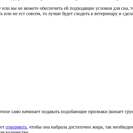
у
или вы не можете обеспечить ей подходящие условия для сна, т
ть или не ест совсем, то лучше будет сходить к ветеринару и сдел
отное само начинает подавать подобающие признаки (копает грун
ует
откормить
, чтобы она набрала достаточно жира, так необходи
ом количестве.