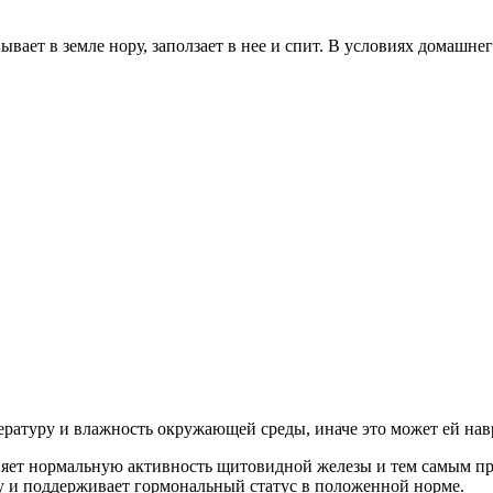
вает в земле нору, заползает в нее и спит. В условиях домашн
ратуру и влажность окружающей среды, иначе это может ей навр
раняет нормальную активность щитовидной железы и тем самым п
ту и поддерживает гормональный статус в положенной норме.