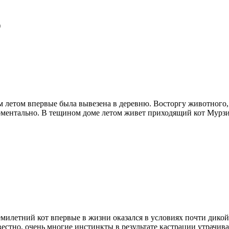
)
м летом впервые была вывезена в деревню. Восторгу животного,
моментально. В тещином доме летом живет приходящий кот Мурз
илетний кот впервые в жизни оказался в условиях почти дико
естно, очень многие инстинкты в результате кастрации утрачива