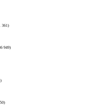
1 361)
86 949)
)
50)