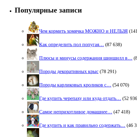
Популярные записи
Чем кормить хомячка МОЖНО и НЕЛЬЗЯ
(14
Как определить пол попугая…
(87 638)
Плюсы и минусы содержания шиншилл в…
(
Породы декоративных крыс
(78 291)
Породы карликовых кроликов с…
(54 070)
Где купить черепаху или куда отдать…
(52 936
Самое неприхотливое домашнее…
(47 418)
Где купить и как правильно содержать…
(46 3