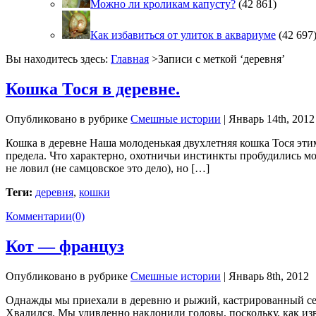
Можно ли кроликам капусту?
(42 861)
Как избавиться от улиток в аквариуме
(42 697
Вы находитесь здесь:
Главная
>Записи с меткой ‘
деревня
’
Кошка Тося в деревне.
Опубликовано в рубрике
Смешные истории
| Январь 14th, 2012
Кошка в деревне Наша молоденькая двухлетняя кошка Тося эти
предела. Что характерно, охотничьи инстинкты пробудились 
не ловил (не самцовское это дело), но […]
Теги:
деревня
,
кошки
Комментарии(0)
Кот — француз
Опубликовано в рубрике
Смешные истории
| Январь 8th, 2012
Однажды мы приехали в деревню и рыжий, кастрированный сем
Хвалился. Мы удивленно наклонили головы, поскольку, как изв