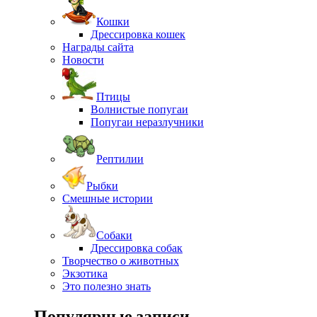
Кошки
Дрессировка кошек
Награды сайта
Новости
Птицы
Волнистые попугаи
Попугаи неразлучники
Рептилии
Рыбки
Смешные истории
Собаки
Дрессировка собак
Творчество о животных
Экзотика
Это полезно знать
Популярные записи