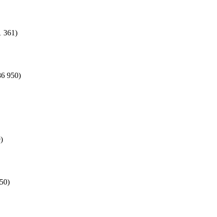
1 361)
86 950)
)
50)