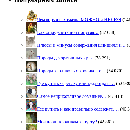
Чем кормить хомячка МОЖНО и НЕЛЬЗЯ
(14
Как определить пол попугая…
(87 638)
Плюсы и минусы содержания шиншилл в…
(
Породы декоративных крыс
(78 291)
Породы карликовых кроликов с…
(54 070)
Где купить черепаху или куда отдать…
(52 939
Самое неприхотливое домашнее…
(47 418)
Где купить и как правильно содержать…
(46 3
Можно ли кроликам капусту?
(42 861)