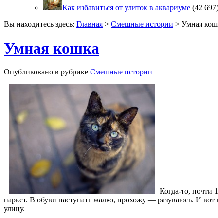
Как избавиться от улиток в аквариуме
(42 697
Вы находитесь здесь:
Главная
>
Смешные истории
> Умная кош
Умная кошка
Опубликовано в рубрике
Смешные истории
|
Когда-то, почти 
паркет. В обуви наступать жалко, прохожу — разуваюсь. И вот
улицу.