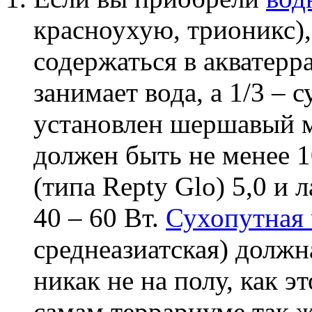
красноухую, трионикс),
содержаться в акватерр
занимает вода, а 1/3 –
установлен шершавый м
должен быть не менее 1
(типа Repty Glo) 5,0 и 
40 – 60 Вт.
Сухопутная 
среднеазиатская) должн
никак не на полу, как э
самам террариуме так 