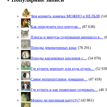
Чем кормить хомячка МОЖНО и НЕЛЬЗЯ
(14
Как определить пол попугая…
(87 638)
Плюсы и минусы содержания шиншилл в…
(
Породы декоративных крыс
(78 291)
Породы карликовых кроликов с…
(54 070)
Где купить черепаху или куда отдать…
(52 939
Самое неприхотливое домашнее…
(47 418)
Где купить и как правильно содержать…
(46 3
Можно ли кроликам капусту?
(42 861)