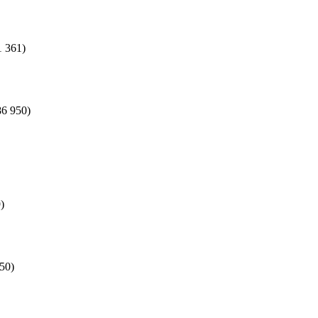
1 361)
86 950)
)
50)