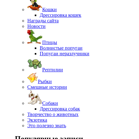
Кошки
Дрессировка кошек
Награды сайта
Новости
Птицы
Волнистые попугаи
Попугаи неразлучники
Рептилии
Рыбки
Смешные истории
Собаки
Дрессировка собак
Творчество о животных
Экзотика
Это полезно знать
Популярные записи