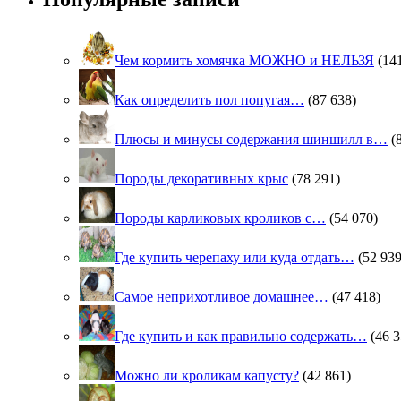
Чем кормить хомячка МОЖНО и НЕЛЬЗЯ
(14
Как определить пол попугая…
(87 638)
Плюсы и минусы содержания шиншилл в…
(
Породы декоративных крыс
(78 291)
Породы карликовых кроликов с…
(54 070)
Где купить черепаху или куда отдать…
(52 939
Самое неприхотливое домашнее…
(47 418)
Где купить и как правильно содержать…
(46 3
Можно ли кроликам капусту?
(42 861)