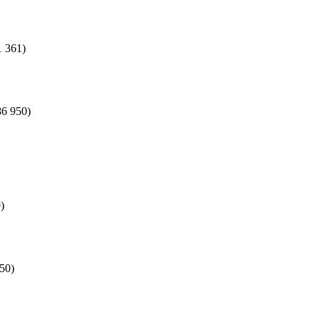
1 361)
86 950)
)
50)