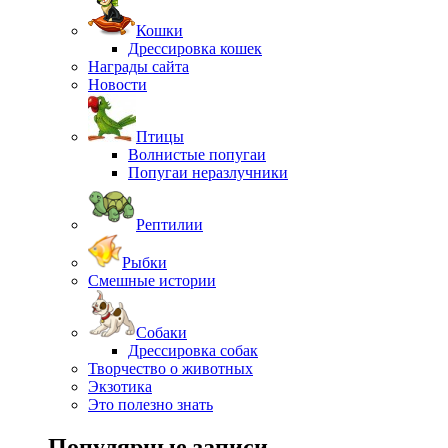
Кошки
Дрессировка кошек
Награды сайта
Новости
Птицы
Волнистые попугаи
Попугаи неразлучники
Рептилии
Рыбки
Смешные истории
Собаки
Дрессировка собак
Творчество о животных
Экзотика
Это полезно знать
Популярные записи