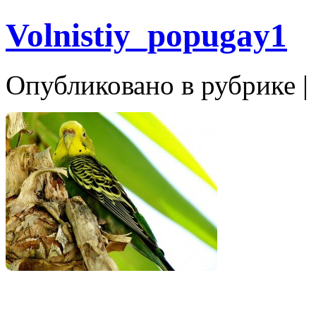
Volnistiy_popugay1
Опубликовано в рубрике |