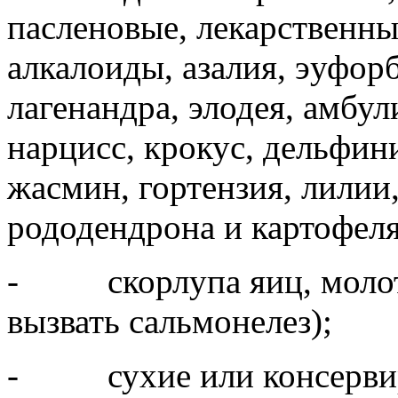
пасленовые, лекарственны
алкалоиды, азалия, эуфор
лагенандра, элодея, амбу
нарцисс, крокус, дельфин
жасмин, гортензия, лилии,
рододендрона и картофеля
- скорлупа яиц, молота
вызвать сальмонелез);
- сухие или консервир