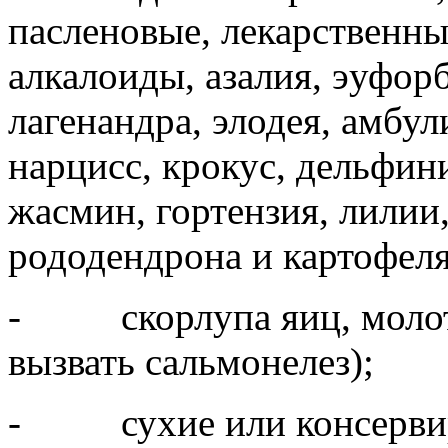
пасленовые, лекарственны
алкалоиды, азалия, эуфор
лагенандра, элодея, амбу
нарцисс, крокус, дельфин
жасмин, гортензия, лилии,
рододендрона и картофеля
- скорлупа яиц, молота
вызвать сальмонелез);
- сухие или консервир