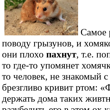
Самое 
поводу грызунов, и хомяко
они плохо
пахнут
, т.е. п
то где-то упомянет хомяч
то человек, не знакомый 
брезгливо кривит ртом: «
держать дома таких живт
разубедить его в этом ох к