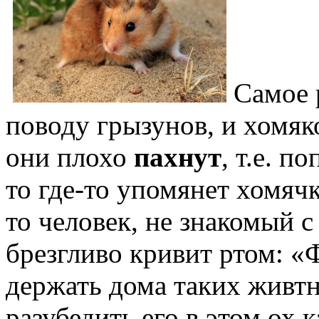
Самое 
поводу грызунов, и хомяко
они плохо
пахнут
, т.е. п
то где-то упомянет хомяч
то человек, не знакомый 
брезгливо кривит ртом: «
держать дома таких живт
разубедить его в этом ох к