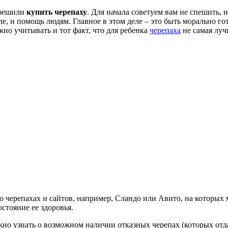
 решили
купить черепаху
. Для начала советуем вам не спешить, 
е, и помощь людям. Главное в этом деле – это быть морально го
ужно учитывать и тот факт, что для ребенка
черепаха
не самая луч
о черепахах и сайтов, например, Сландо или Авито, на которых
остояние ее здоровья.
ожно узнать о возможном наличии отказных черепах (которых отда