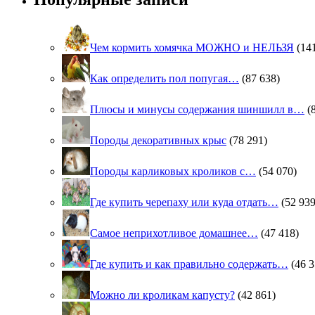
Чем кормить хомячка МОЖНО и НЕЛЬЗЯ
(14
Как определить пол попугая…
(87 638)
Плюсы и минусы содержания шиншилл в…
(
Породы декоративных крыс
(78 291)
Породы карликовых кроликов с…
(54 070)
Где купить черепаху или куда отдать…
(52 939
Самое неприхотливое домашнее…
(47 418)
Где купить и как правильно содержать…
(46 3
Можно ли кроликам капусту?
(42 861)