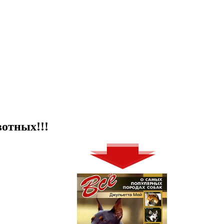
отных!!!