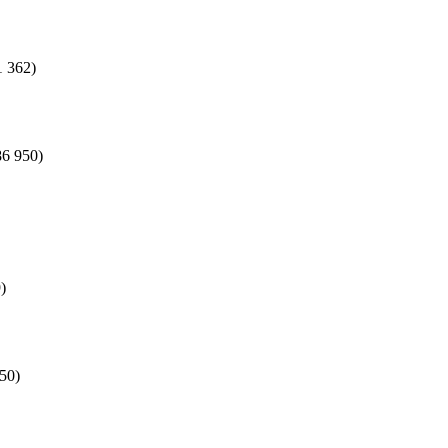
1 362)
86 950)
)
50)