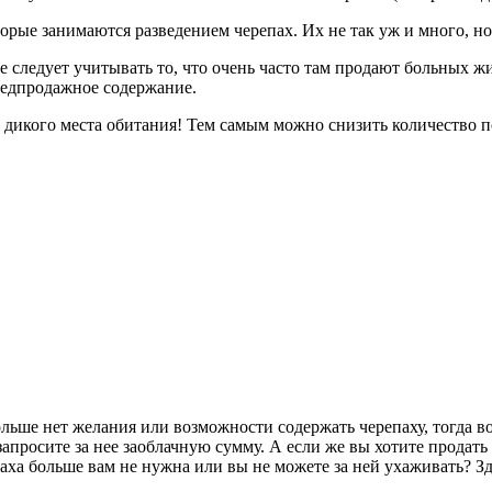
рые занимаются разведением черепах. Их не так уж и много, но
 следует учитывать то, что очень часто там продают больных ж
предпродажное содержание.
их дикого места обитания! Тем самым можно снизить количество 
ольше нет желания или возможности содержать черепаху, тогда во
запросите за нее заоблачную сумму. А если же вы хотите продать
паха больше вам не нужна или вы не можете за ней ухаживать? Зд