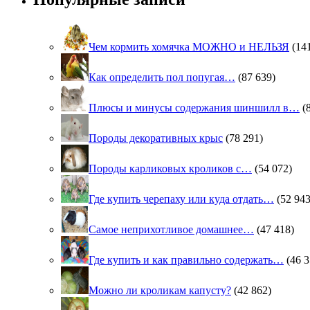
Чем кормить хомячка МОЖНО и НЕЛЬЗЯ
(14
Как определить пол попугая…
(87 639)
Плюсы и минусы содержания шиншилл в…
(
Породы декоративных крыс
(78 291)
Породы карликовых кроликов с…
(54 072)
Где купить черепаху или куда отдать…
(52 943
Самое неприхотливое домашнее…
(47 418)
Где купить и как правильно содержать…
(46 3
Можно ли кроликам капусту?
(42 862)