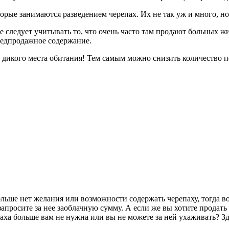
рые занимаются разведением черепах. Их не так уж и много, но
 следует учитывать то, что очень часто там продают больных ж
предпродажное содержание.
их дикого места обитания! Тем самым можно снизить количество 
ольше нет желания или возможности содержать черепаху, тогда во
запросите за нее заоблачную сумму. А если же вы хотите продать
паха больше вам не нужна или вы не можете за ней ухаживать? Зд