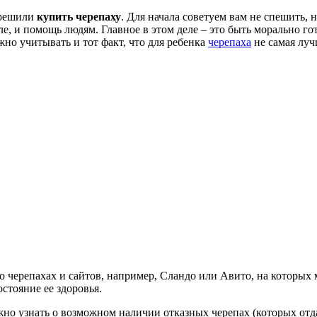
 решили
купить черепаху
. Для начала советуем вам не спешить, 
е, и помощь людям. Главное в этом деле – это быть морально го
ужно учитывать и тот факт, что для ребенка
черепаха
не самая луч
о черепахах и сайтов, например, Сландо или Авито, на которых
остояние ее здоровья.
ожно узнать о возможном наличии отказных черепах (которых отда