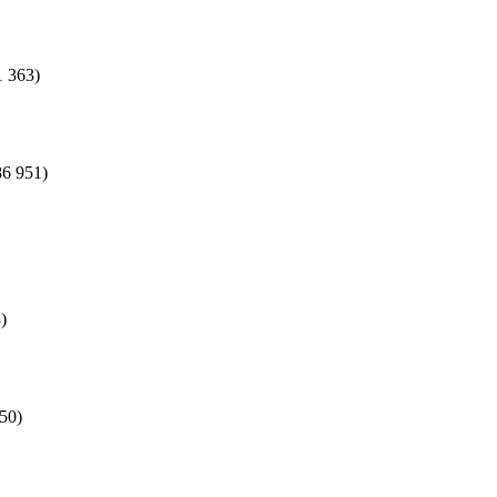
1 363)
86 951)
)
50)