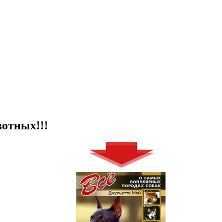
отных!!!